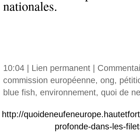
nationales.
10:04 |
Lien permanent
|
Commentair
commission européenne
,
ong
,
pétiti
blue fish
,
environnement
,
quoi de n
http://quoideneufeneurope.hautetfor
profonde-dans-les-file