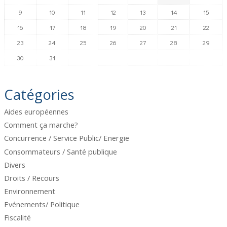
9
10
11
12
13
14
15
16
17
18
19
20
21
22
23
24
25
26
27
28
29
30
31
Catégories
Aides européennes
Comment ça marche?
Concurrence / Service Public/ Energie
Consommateurs / Santé publique
Divers
Droits / Recours
Environnement
Evénements/ Politique
Fiscalité