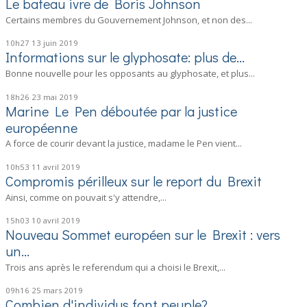
Le bateau ivre de Boris Johnson
Certains membres du Gouvernement Johnson, et non des...
10h27
13
juin 2019
Informations sur le glyphosate: plus de...
Bonne nouvelle pour les opposants au glyphosate, et plus...
18h26
23
mai 2019
Marine Le Pen déboutée par la justice
européenne
A force de courir devant la justice, madame le Pen vient...
10h53
11
avril 2019
Compromis périlleux sur le report du Brexit
Ainsi, comme on pouvait s'y attendre,...
15h03
10
avril 2019
Nouveau Sommet européen sur le Brexit : vers
un...
Trois ans après le referendum qui a choisi le Brexit,...
09h16
25
mars 2019
Combien d'individus font peuple?