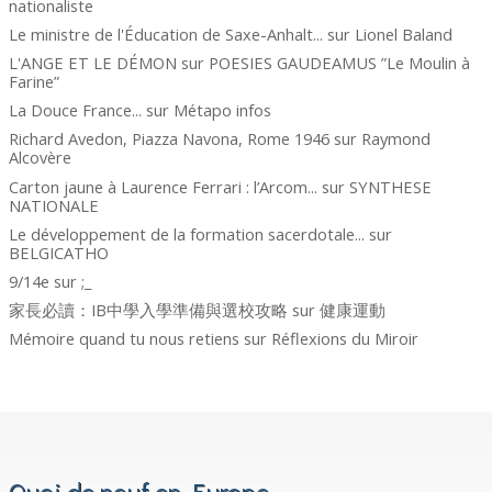
nationaliste
Le ministre de l'Éducation de Saxe-Anhalt...
sur
Lionel Baland
L'ANGE ET LE DÉMON
sur
POESIES GAUDEAMUS ”Le Moulin à
Farine”
La Douce France...
sur
Métapo infos
Richard Avedon, Piazza Navona, Rome 1946
sur
Raymond
Alcovère
Carton jaune à Laurence Ferrari : l’Arcom...
sur
SYNTHESE
NATIONALE
Le développement de la formation sacerdotale...
sur
BELGICATHO
9/14e
sur
;_
家長必讀：IB中學入學準備與選校攻略
sur
健康運動
Mémoire quand tu nous retiens
sur
Réflexions du Miroir
Quoi de neuf en Europe