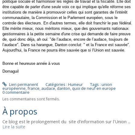
politique sociale et harmoniser les règles de travail et la fiscalité. Elle doit
être capable de parler d'une seule voix ce qui implique qu'elle réforme ses
institutions de manière à promouvoir celles qui sont garantes de l'intérêt
communautaire, la Commission et le Parlement européen, sous le
controle des électeurs. En d'autres termes, elle doit franchir le pas fédéral.
Elle mérite mieux, nous méritons mieux, que des gouvernants nationaux
gestionnaires à la petite semaine d'une crise qui demande de faire preuve
de, quoi donc déja, ah oui: "de l’audace, encore de l’audace, toujours de
l’audace". Dans sa harangue, Danton conclut: " et la France est sauvée".
Aujourd'hui, la France ne pourra être sauvée que si l'Union est sauvée.
Bonne et heureuse année à vous
Domaguil
Lien permanent
Catégories :
Humeur
Tags :
union
européenne
,
france
,
audace
,
danton
,
quoi de neuf en europe
0
commentaire
Les commentaires sont fermés.
À propos
Ce blog est le prolongement du site d'information sur l'Union ...
Lire la suite