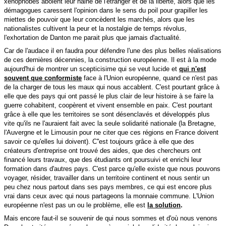
xénophobes aboient leur haine de l'étranger et de la liberté, alors que les
démagogues caressent l'opinion dans le sens du poil pour grapiller les
miettes de pouvoir que leur concèdent les marchés, alors que les
nationalistes cultivent la peur et la nostalgie de temps révolus,
l'exhortation de Danton me parait plus que jamais d'actualité.
Car de l'audace il en faudra pour défendre l'une des plus belles réalisations
de ces dernières décennies, la construction européenne. Il est à la mode
aujourd'hui de montrer un scepticisime qui se veut lucide et
qui n'est
souvent que conformiste
face à l'Union européenne, quand ce n'est pas
de la charger de tous les maux qui nous accablent. C'est pourtant grâce à
elle que des pays qui ont passé le plus clair de leur histoire à se faire la
guerre cohabitent, coopèrent et vivent ensemble en paix. C'est pourtant
grâce à elle que les territoires se sont désenclavés et développés plus
vite qu'ils ne l'auraient fait avec la seule solidarité nationale (la Bretagne,
l'Auvergne et le Limousin pour ne citer que ces régions en France doivent
savoir ce qu'elles lui doivent). C''est toujours grâce à elle que des
créateurs d'entreprise ont trouvé des aides, que des chercheurs ont
financé leurs travaux, que des étudiants ont poursuivi et enrichi leur
formation dans d'autres pays. C'est parce qu'elle existe que nous pouvons
voyager, résider, travailler dans un territoire continent et nous sentir un
peu chez nous partout dans ses pays membres, ce qui est encore plus
vrai dans ceux avec qui nous partageons la monnaie commune. L'Union
européenne n'est pas un ou le problème, elle est
la solution
.
Mais encore faut-il se souvenir de qui nous sommes et d'où nous venons