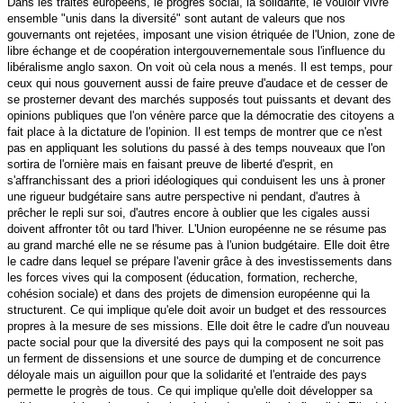
Dans les traités européens, le progrès social, la solidarité, le vouloir vivre
ensemble "unis dans la diversité" sont autant de valeurs que nos
gouvernants ont rejetées, imposant une vision étriquée de l'Union, zone de
libre échange et de coopération intergouvernementale sous l'influence du
libéralisme anglo saxon. On voit où cela nous a menés. Il est temps, pour
ceux qui nous gouvernent aussi de faire preuve d'audace et de cesser de
se prosterner devant des marchés supposés tout puissants et devant des
opinions publiques que l'on vénère parce que la démocratie des citoyens a
fait place à la dictature de l'opinion. Il est temps de montrer que ce n'est
pas en appliquant les solutions du passé à des temps nouveaux que l'on
sortira de l'ornière mais en faisant preuve de liberté d'esprit, en
s'affranchissant des a priori idéologiques qui conduisent les uns à proner
une rigueur budgétaire sans autre perspective ni pendant, d'autres à
prêcher le repli sur soi, d'autres encore à oublier que les cigales aussi
doivent affronter tôt ou tard l'hiver. L'Union européenne ne se résume pas
au grand marché elle ne se résume pas à l'union budgétaire. Elle doit être
le cadre dans lequel se prépare l'avenir grâce à des investissements dans
les forces vives qui la composent (éducation, formation, recherche,
cohésion sociale) et dans des projets de dimension européenne qui la
structurent. Ce qui implique qu'ele doit avoir un budget et des ressources
propres à la mesure de ses missions. Elle doit être le cadre d'un nouveau
pacte social pour que la diversité des pays qui la composent ne soit pas
un ferment de dissensions et une source de dumping et de concurrence
déloyale mais un aiguillon pour que la solidarité et l'entraide des pays
permette le progrès de tous. Ce qui implique qu'elle doit développer sa