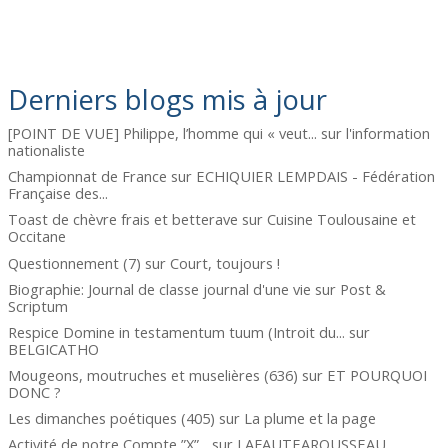
Derniers blogs mis à jour
[POINT DE VUE] Philippe, l’homme qui « veut...
sur
l'information
nationaliste
Championnat de France
sur
ECHIQUIER LEMPDAIS - Fédération
Française des...
Toast de chèvre frais et betterave
sur
Cuisine Toulousaine et
Occitane
Questionnement (7)
sur
Court, toujours !
Biographie: Journal de classe journal d'une vie
sur
Post &
Scriptum
Respice Domine in testamentum tuum (Introit du...
sur
BELGICATHO
Mougeons, moutruches et muselières (636)
sur
ET POURQUOI
DONC ?
Les dimanches poétiques (405)
sur
La plume et la page
Activité de notre Compte ”X”...
sur
LAFAUTEAROUSSEAU