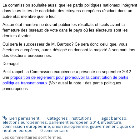
La commission souhaite aussi que les partis politiques nationaux intègrent
dans leurs listes de candidats des citoyens européens résidant dans un
autre état membre que le leur.
Aucun état membre ne devrait publier les résultats officiels avant la
fermeture des bureaux de vote dans le pays où les électeurs sont les
derniers à voter.
Qui sera le successeur de M. Barroso? Ce sera donc celui que, vous
électeurs européens, aurez désigné en donnant la majorté à son parti lors
des élections européennes.
Domaguil
Petit rappel: la Commission européenne a présenté en septembre 2012
une
proposition de règlement pour promouvoir la constitution de partis
politiques transnationaux
(Voir aussi la note : des partis politiques
paneuropéens
Lien permanent
Catégories :
Institutions
Tags :
barroso
,
élections européennes
,
parlement européen
,
2014
,
investiture
,
commission européenne
,
union européenne
,
gouvernement
,
quoi de
neuf en europe
0
commentaire
Les commentaires sont fermés.