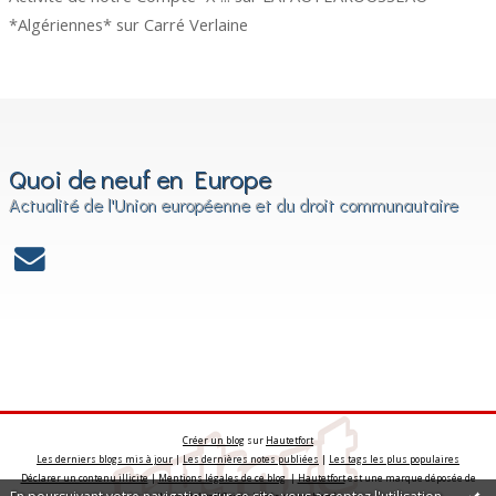
*Algériennes*
sur
Carré Verlaine
Quoi de neuf en Europe
Actualité de l'Union européenne et du droit communautaire
Créer un blog
sur
Hautetfort
Les derniers blogs mis à jour
|
Les dernières notes publiées
|
Les tags les plus populaires
Déclarer un contenu illicite
|
Mentions légales de ce blog
|
Hautetfort
est une marque déposée de