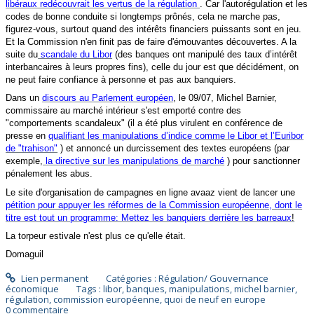
libéraux redécouvrait les vertus de la régulation
. Car l'autorégulation et les
codes de bonne conduite si longtemps prônés, cela ne marche pas,
figurez-vous, surtout quand des intérêts financiers puissants sont en jeu.
Et la Commission n'en finit pas de faire d'émouvantes découvertes. A la
suite du
scandale du Libor
(des banques ont manipulé des taux d’intérêt
interbancaires à leurs propres fins), celle du jour est que décidément, on
ne peut faire confiance à personne et pas aux banquiers.
Dans un
discours au Parlement européen
, le 09/07, Michel Barnier,
commissaire au marché intérieur s'est emporté contre des
"comportements scandaleux" (il a été plus virulent en conférence de
presse en
qualifiant les manipulations d’indice comme le Libor et l’Euribor
de "trahison"
) et annoncé un durcissement des textes européens (par
exemple,
la directive sur les manipulations de marché
) pour sanctionner
pénalement les abus.
Le site d'organisation de campagnes en ligne avaaz vient de lancer une
pétition pour appuyer les réformes de la Commission européenne, dont le
titre est tout un programme: Mettez les banquiers derrière les barreaux
!
La torpeur estivale n'est plus ce qu'elle était.
Domaguil
Lien permanent
Catégories :
Régulation/ Gouvernance
économique
Tags :
libor
,
banques
,
manipulations
,
michel barnier
,
régulation
,
commission européenne
,
quoi de neuf en europe
0
commentaire