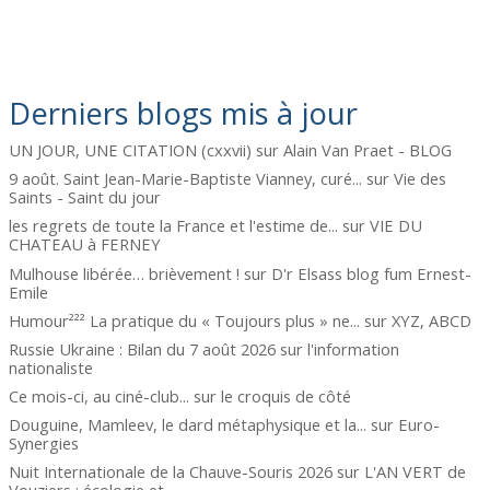
Derniers blogs mis à jour
UN JOUR, UNE CITATION (cxxvii)
sur
Alain Van Praet - BLOG
9 août. Saint Jean-Marie-Baptiste Vianney, curé...
sur
Vie des
Saints - Saint du jour
les regrets de toute la France et l'estime de...
sur
VIE DU
CHATEAU à FERNEY
Mulhouse libérée… brièvement !
sur
D'r Elsass blog fum Ernest-
Emile
Humour²²² La pratique du « Toujours plus » ne...
sur
XYZ, ABCD
Russie Ukraine : Bilan du 7 août 2026
sur
l'information
nationaliste
Ce mois-ci, au ciné-club...
sur
le croquis de côté
Douguine, Mamleev, le dard métaphysique et la...
sur
Euro-
Synergies
Nuit Internationale de la Chauve-Souris 2026
sur
L'AN VERT de