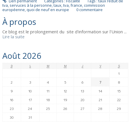
Lien permanent
Catégories :
Fiscalité
Tags :
taux réduit de
tva
,
servuces à la personne
,
taux
,
tva
,
france
,
commission
européenne
,
quoi de neuf en europe
0
commentaire
À propos
Ce blog est le prolongement du site d'information sur l'Union ...
Lire la suite
Août 2026
D
L
M
M
J
V
S
1
2
3
4
5
6
7
8
9
10
11
12
13
14
15
16
17
18
19
20
21
22
23
24
25
26
27
28
29
30
31