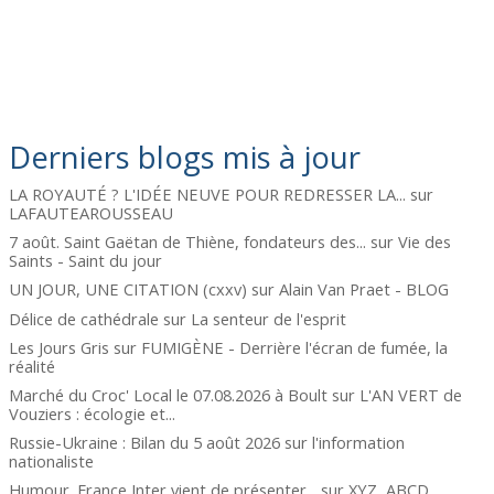
Derniers blogs mis à jour
LA ROYAUTÉ ? L'IDÉE NEUVE POUR REDRESSER LA...
sur
LAFAUTEAROUSSEAU
7 août. Saint Gaëtan de Thiène, fondateurs des...
sur
Vie des
Saints - Saint du jour
UN JOUR, UNE CITATION (cxxv)
sur
Alain Van Praet - BLOG
Délice de cathédrale
sur
La senteur de l'esprit
Les Jours Gris
sur
FUMIGÈNE - Derrière l'écran de fumée, la
réalité
Marché du Croc' Local le 07.08.2026 à Boult
sur
L'AN VERT de
Vouziers : écologie et...
Russie-Ukraine : Bilan du 5 août 2026
sur
l'information
nationaliste
Humour. France Inter vient de présenter...
sur
XYZ, ABCD