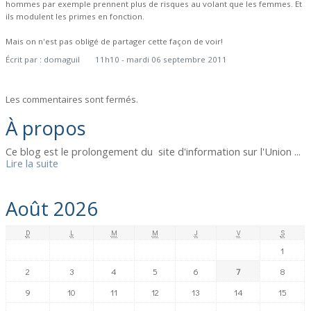
hommes par exemple prennent plus de risques au volant que les femmes. Et
ils modulent les primes en fonction.
Mais on n'est pas obligé de partager cette façon de voir!
Écrit par :
domaguil
11h10
-
mardi 06
septembre 2011
Les commentaires sont fermés.
À propos
Ce blog est le prolongement du site d'information sur l'Union ...
Lire la suite
Août 2026
D
L
M
M
J
V
S
1
2
3
4
5
6
7
8
9
10
11
12
13
14
15