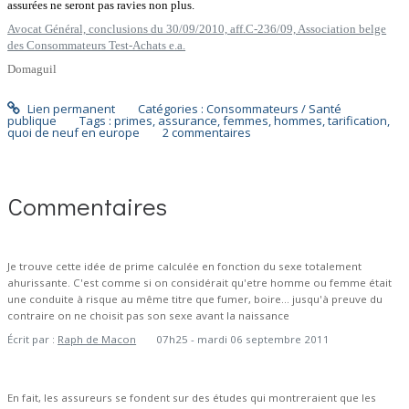
assurées ne seront pas ravies non plus.
Avocat Général, conclusions du 30/09/2010, aff.C-236/09, Association belge
des Consommateurs Test-Achats e.a.
Domaguil
Lien permanent
Catégories :
Consommateurs / Santé
publique
Tags :
primes
,
assurance
,
femmes
,
hommes
,
tarification
,
quoi de neuf en europe
2
commentaires
Commentaires
Je trouve cette idée de prime calculée en fonction du sexe totalement
ahurissante. C'est comme si on considérait qu'etre homme ou femme était
une conduite à risque au même titre que fumer, boire... jusqu'à preuve du
contraire on ne choisit pas son sexe avant la naissance
Écrit par :
Raph de Macon
07h25
-
mardi 06
septembre 2011
En fait, les assureurs se fondent sur des études qui montreraient que les