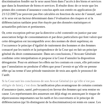
discrimination fondée sur le sexe aussi bien dans l’accès à des biens et services
que dans la fourniture de biens et services. Il résulte donc de ce texte que les
primes des contrats d’assurance conclus après son entrée en application (le
21/12/2007) ne peuvent pas être calculées en fonction du sexe de l’assuré, sauf
si le sexe est un facteur déterminant dans l’évaluation des risques et si la
différenciation tarifaire peut être étayée par des données statistiques et
actuarielles précises et pertinentes.
Or, cette exception prévue par la directive a été contestée en justice par une
association belge de consommateurs et par deux particuliers qui font valoir que
cette dérogation est incompatible avec des normes de droit supérieur, en
l’occurrence le principe d’égalité de traitement des hommes et des femmes
consacré par les traités et la jurisprudence de la Cour qui en fait un principe
général du droit communautaire. Dans ses conclusions, l’Avocate Générale
confirme cette interprétation et propose à la Cour d’annuler la disposition
dérogatoire. Pour en atténuer les effets sur les contrats en cours, elle préconise
que l’annulation ne produise d’effets que pour l’avenir et qu’elle ne prenne
effet qu’au terme d’une période transitoire de trois ans après le prononcé de
l’arrêt.
Si la Cour suit les conclusions de son Avocat Général (ce qu’elle n’est pas
obligée de faire), c’est donc
la tarification plus avantageuse de certains contrats
d’assurance (auto,
santé, prévoyance) en faveur des femmes qui sera remise en
cause. Les représentants des assureurs ont déjà réagi en annonçant le risque de
répercussions importantes sur les tarifs et les couvertures si le principe de
différenciation (qu’ils distinguent de la discrimination) est remis en cause. Les