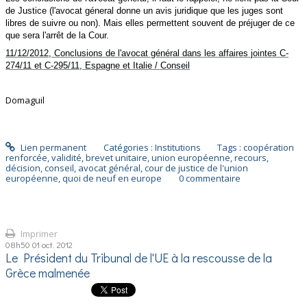
de Justice (l'avocat géneral donne un avis juridique que les juges sont
libres de suivre ou non). Mais elles permettent souvent de préjuger de ce
que sera l'arrêt de la Cour.
11/12/2012, Conclusions de l'avocat général dans les affaires jointes C-
274/11 et C-295/11, Espagne et Italie / Conseil
Domaguil
Lien permanent
Catégories :
Institutions
Tags :
coopération
renforcée
,
validité
,
brevet unitaire
,
union européenne
,
recours
,
décision
,
conseil
,
avocat général
,
cour de justice de l'union
européenne
,
quoi de neuf en europe
0
commentaire
Imprimer
08h50
01
oct. 2012
Le Président du Tribunal de l'UE à la rescousse de la
Grèce malmenée