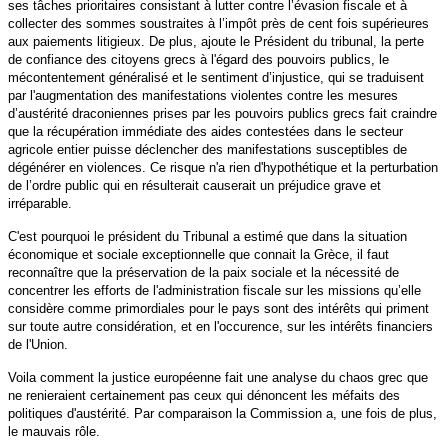
ses tâches prioritaires consistant à lutter contre l’évasion fiscale et à
collecter des sommes soustraites à l’impôt près de cent fois supérieures
aux paiements litigieux. De plus, ajoute le Président du tribunal, la perte
de confiance des citoyens grecs à l'égard des pouvoirs publics, le
mécontentement généralisé et le sentiment d’injustice, qui se traduisent
par l'augmentation des manifestations violentes
contre les mesures
d’austérité draconiennes prises par les pouvoirs publics grecs fait craindre
que la récupération immédiate des aides contestées dans le secteur
agricole entier puisse déclencher des manifestations susceptibles de
dégénérer en violences. Ce risque n'a rien d'hypothétique et la perturbation
de l’ordre public qui en résulterait causerait un préjudice grave et
irréparable.
C'est pourquoi le président du Tribunal a estimé que dans la situation
économique et sociale exceptionnelle que connait la Grèce, il faut
reconnaître que la préservation de la paix sociale et la nécessité de
concentrer les efforts de l'administration fiscale sur les missions qu’elle
considère comme primordiales pour le pays sont des intérêts qui priment
sur toute autre considération, et en l'occurence, sur les intérêts financiers
de l'Union.
Voila comment la justice européenne fait une analyse du chaos grec que
ne renieraient certainement pas ceux qui dénoncent les méfaits des
politiques d'austérité. Par comparaison la Commission a, une fois de plus,
le mauvais rôle.