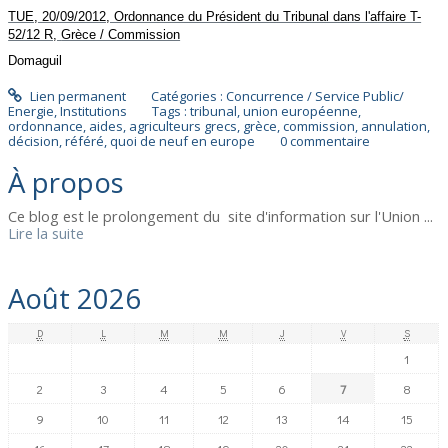
TUE, 20/09/2012, Ordonnance du Président du Tribunal dans l'affaire T-
52/12 R,
Grèce / Commission
Domaguil
Lien permanent
Catégories :
Concurrence / Service Public/
Energie
,
Institutions
Tags :
tribunal
,
union européenne
,
ordonnance
,
aides
,
agriculteurs grecs
,
grèce
,
commission
,
annulation
,
décision
,
référé
,
quoi de neuf en europe
0
commentaire
À propos
Ce blog est le prolongement du site d'information sur l'Union ...
Lire la suite
Août 2026
D
L
M
M
J
V
S
1
2
3
4
5
6
7
8
9
10
11
12
13
14
15