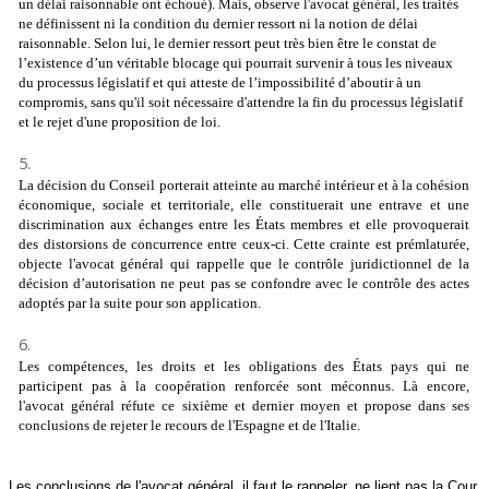
un délai raisonnable ont échoué). Mais, observe l'avocat général, les traités
ne définissent ni la condition du dernier ressort ni la notion de délai
raisonnable. Selon lui, le dernier ressort peut très bien être le constat de
l’existence d’un véritable blocage qui pourrait survenir à tous les niveaux
du processus législatif et qui atteste de l’impossibilité d’aboutir à un
compromis, sans qu'il soit nécessaire d'attendre la fin du processus législatif
et le rejet d'une proposition de loi.
La décision du Conseil porterait atteinte au marché intérieur et à la cohésion
économique, sociale et territoriale, elle constituerait une entrave et une
discrimination aux échanges entre les États membres et elle provoquerait
des distorsions de concurrence entre ceux-ci. Cette crainte est prémlaturée,
objecte l'avocat général qui rappelle que le contrôle juridictionnel de la
décision d’autorisation ne peut pas se confondre avec le contrôle des actes
adoptés par la suite pour son application.
Les compétences, les droits et les obligations des États pays qui ne
participent pas à la coopération renforcée sont méconnus. Là encore,
l'avocat général réfute ce sixième et dernier moyen et propose dans ses
conclusions de rejeter le recours de l'Espagne et de l'Italie.
Les conclusions de l'avocat général, il faut le rappeler, ne lient pas la Cour