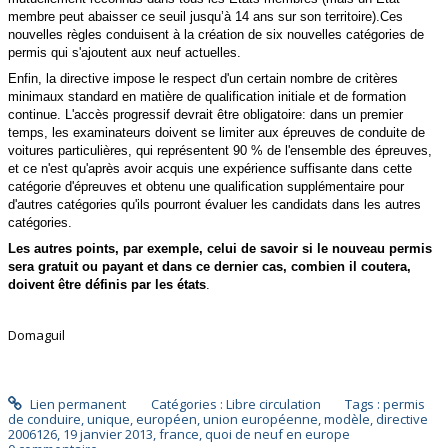
membre peut abaisser ce seuil jusqu’à 14 ans sur son territoire).Ces
nouvelles règles conduisent à la création de six nouvelles catégories de
permis qui s'ajoutent aux neuf actuelles.
Enfin, la directive impose le respect d'un certain nombre de critères
minimaux standard en matière de qualification initiale et de formation
continue. L'accès progressif devrait être obligatoire: dans un premier
temps, les examinateurs doivent se limiter aux épreuves de conduite de
voitures particulières, qui représentent 90 % de l'ensemble des épreuves,
et ce n'est qu'après avoir acquis une expérience suffisante dans cette
catégorie d'épreuves et obtenu une qualification supplémentaire pour
d'autres catégories qu'ils pourront évaluer les candidats dans les autres
catégories.
Les autres points, par exemple, celui de savoir si le nouveau permis
sera gratuit ou payant et dans ce dernier cas, combien il coutera,
doivent être définis par les états
.
Domaguil
Lien permanent
Catégories :
Libre circulation
Tags :
permis
de conduire
,
unique
,
européen
,
union européenne
,
modèle
,
directive
2006126
,
19 janvier 2013
,
france
,
quoi de neuf en europe