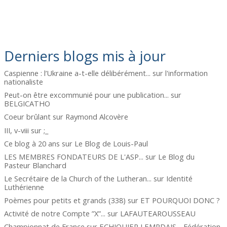
Derniers blogs mis à jour
Caspienne : l’Ukraine a-t-elle délibérément...
sur
l'information
nationaliste
Peut-on être excommunié pour une publication...
sur
BELGICATHO
Coeur brûlant
sur
Raymond Alcovère
III, v-viii
sur
;_
Ce blog à 20 ans
sur
Le Blog de Louis-Paul
LES MEMBRES FONDATEURS DE L'ASP...
sur
Le Blog du
Pasteur Blanchard
Le Secrétaire de la Church of the Lutheran...
sur
Identité
Luthérienne
Poèmes pour petits et grands (338)
sur
ET POURQUOI DONC ?
Activité de notre Compte ”X”...
sur
LAFAUTEAROUSSEAU
Championnat de France
sur
ECHIQUIER LEMPDAIS - Fédération