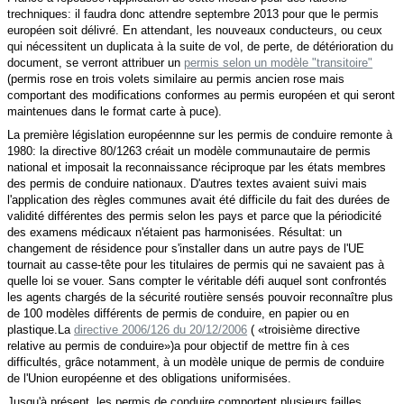
trechniques: il faudra donc attendre septembre 2013 pour que le permis
européen soit délivré. En attendant, les nouveaux conducteurs, ou ceux
qui nécessitent un duplicata à la suite de vol, de perte, de détérioration du
document, se verront attribuer
un
permis selon un modèle "transitoire"
(permis rose en trois volets similaire au permis ancien rose mais
comportant des modifications conformes au permis européen et qui seront
maintenues dans le format carte à puce).
La première législation européennne sur les permis de conduire remonte à
1980: la directive 80/1263 créait un modèle communautaire de permis
national et imposait la reconnaissance réciproque par les états membres
des permis de conduire nationaux. D'autres textes avaient suivi mais
l'application des règles communes avait été difficile du fait des durées de
validité différentes des permis selon les pays et parce que la périodicité
des examens médicaux n'étaient pas harmonisées. Résultat: un
changement de résidence pour s'installer dans un autre pays de l'UE
tournait au casse-tête pour les titulaires de permis qui ne savaient pas à
quelle loi se vouer. Sans compter le véritable défi auquel sont confrontés
les agents chargés de la sécurité routière sensés pouvoir
reconnaître
plus
de 100 modèles différents de permis de conduire, en papier ou en
plastique.
La
directive 2006/126 du 20/12/2006
( «troisième directive
relative au permis de conduire»)a pour objectif de mettre fin à ces
difficultés, grâce notamment, à un
modèle unique de permis de conduire
de l'Union européenne et des obligations uniformisées
.
Jusqu'à présent, les permis de conduire comportent plusieurs failles