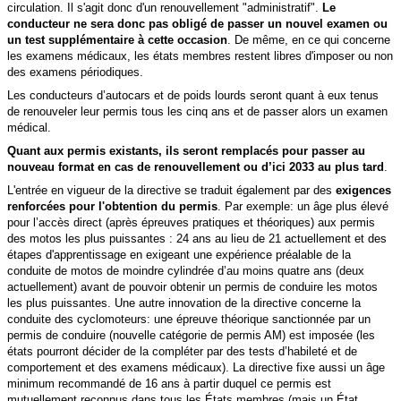
circulation. Il s'agit donc d'un renouvellement "administratif".
Le
conducteur ne sera donc pas obligé de passer un nouvel examen ou
un test
supplémentaire à cette occasion
. De même, en ce qui concerne
les examens médicaux, les états membres restent libres d'imposer ou non
des examens périodiques.
Les conducteurs d’autocars et de poids lourds seront quant à eux tenus
de renouveler leur permis tous les cinq ans et de passer alors un examen
médical.
Quant aux permis existants, ils seront remplacés pour
passer au
nouveau format en cas de renouvellement ou d’ici 2033 au plus tard
.
L'entrée en vigueur de la directive se traduit également par des
exigences
renforcées pour l'obtention du permis
. Par exemple: un âge plus élevé
pour l’accès direct (après épreuves pratiques et théoriques) aux
permis
des motos les plus puissantes : 24 ans au lieu de 21 actuellement et des
étapes d'apprentissage en exigeant une expérience préalable de la
conduite de motos de moindre cylindrée d’au moins quatre ans (deux
actuellement) avant de pouvoir obtenir un permis de conduire les motos
les plus puissantes.
Une autre innovation de la directive concerne la
conduite des cyclomoteurs: une épreuve théorique sanctionnée par un
permis de conduire (
nouvelle catégorie de permis AM)
est imposée (les
états pourront décider de la compléter par des tests d’habileté et de
comportement et des examens médicaux). La directive fixe aussi un âge
minimum recommandé de 16 ans à partir duquel ce permis est
mutuellement reconnus dans tous les États membres (mais un État