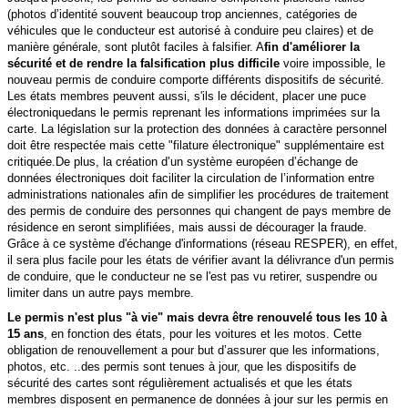
(photos d’identité souvent beaucoup trop anciennes, catégories de
véhicules que le conducteur est autorisé à conduire peu claires) et de
manière générale, sont plutôt faciles à falsifier.
A
fin d'améliorer la
sécurité et de rendre la falsification plus difficile
voire impossible, le
nouveau permis de conduire comporte différents dispositifs de sécurité.
L
es états membres peuvent aussi, s'ils le décident, placer une
puce
électronique
dans le permis reprenant les informations imprimées sur la
carte. La législation sur la protection des données à
caractère personnel
doit être respectée mais cette "filature électronique" supplémentaire est
critiquée.
De plus, la création d’un système européen d’échange de
données électroniques doit faciliter la circulation de l’information entre
administrations nationales afin de simplifier les procédures de traitement
des permis de conduire des personnes qui changent de pays membre de
résidence en seront simplifiées, mais aussi de décourager la fraude.
Grâce à ce système d'échange d'informations (réseau RESPER), en effet,
il sera plus facile pour les états de vérifier avant la délivrance d'un permis
de conduire, que le conducteur ne se l'est pas vu retirer, suspendre ou
limiter dans un autre pays membre.
Le permis n'est plus "à vie" mais devra être renouvelé tous les 10 à
15 ans
, en fonction des états, pour les voitures et les motos. Cette
obligation de renouvellement a pour but d’assurer que les informations,
photos, etc. ..des
permis sont tenues à jour, que les dispositifs de
sécurité des cartes sont régulièrement actualisés et que les états
membres disposent en
permanence de données à jour sur les permis en