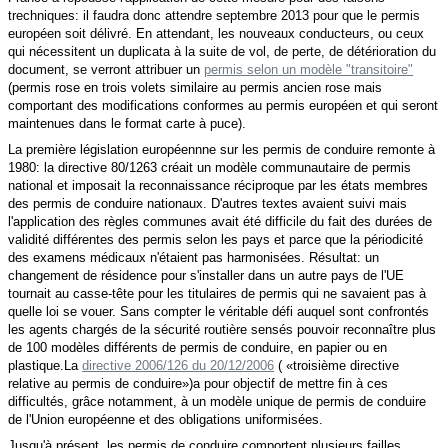
trechniques: il faudra donc attendre septembre 2013 pour que le permis
européen soit délivré. En attendant, les nouveaux conducteurs, ou ceux
qui nécessitent un duplicata à la suite de vol, de perte, de détérioration du
document, se verront attribuer
un
permis selon un modèle "transitoire"
(permis rose en trois volets similaire au permis ancien rose mais
comportant des modifications conformes au permis européen et qui seront
maintenues dans le format carte à puce).
La première législation européennne sur les permis de conduire remonte à
1980: la directive 80/1263 créait un modèle communautaire de permis
national et imposait la reconnaissance réciproque par les états membres
des permis de conduire nationaux. D'autres textes avaient suivi mais
l'application des règles communes avait été difficile du fait des durées de
validité différentes des permis selon les pays et parce que la périodicité
des examens médicaux n'étaient pas harmonisées. Résultat: un
changement de résidence pour s'installer dans un autre pays de l'UE
tournait au casse-tête pour les titulaires de permis qui ne savaient pas à
quelle loi se vouer. Sans compter le véritable défi auquel sont confrontés
les agents chargés de la sécurité routière sensés pouvoir
reconnaître
plus
de 100 modèles différents de permis de conduire, en papier ou en
plastique.
La
directive 2006/126 du 20/12/2006
( «troisième directive
relative au permis de conduire»)a pour objectif de mettre fin à ces
difficultés, grâce notamment, à un
modèle unique de permis de conduire
de l'Union européenne et des obligations uniformisées
.
Jusqu'à présent, les permis de conduire comportent plusieurs failles