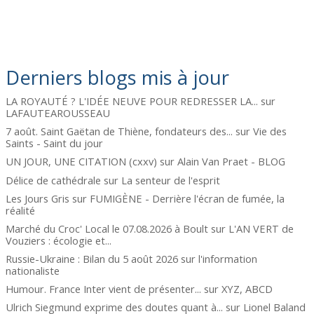
Derniers blogs mis à jour
LA ROYAUTÉ ? L'IDÉE NEUVE POUR REDRESSER LA...
sur
LAFAUTEAROUSSEAU
7 août. Saint Gaëtan de Thiène, fondateurs des...
sur
Vie des
Saints - Saint du jour
UN JOUR, UNE CITATION (cxxv)
sur
Alain Van Praet - BLOG
Délice de cathédrale
sur
La senteur de l'esprit
Les Jours Gris
sur
FUMIGÈNE - Derrière l'écran de fumée, la
réalité
Marché du Croc' Local le 07.08.2026 à Boult
sur
L'AN VERT de
Vouziers : écologie et...
Russie-Ukraine : Bilan du 5 août 2026
sur
l'information
nationaliste
Humour. France Inter vient de présenter...
sur
XYZ, ABCD
Ulrich Siegmund exprime des doutes quant à...
sur
Lionel Baland