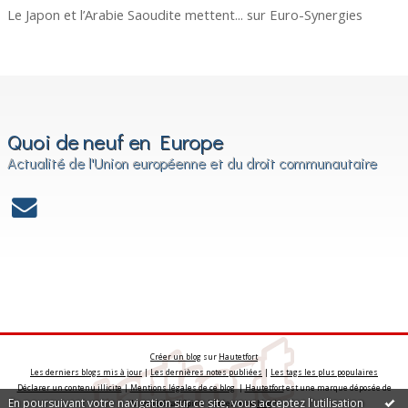
Le Japon et l’Arabie Saoudite mettent...
sur
Euro-Synergies
Quoi de neuf en Europe
Actualité de l'Union européenne et du droit communautaire
Créer un blog
sur
Hautetfort
Les derniers blogs mis à jour
|
Les dernières notes publiées
|
Les tags les plus populaires
Déclarer un contenu illicite
|
Mentions légales de ce blog
|
Hautetfort
est une marque déposée de
En poursuivant votre navigation sur ce site, vous acceptez l'utilisation
la société talkSpirit | Créez votre
blog
!