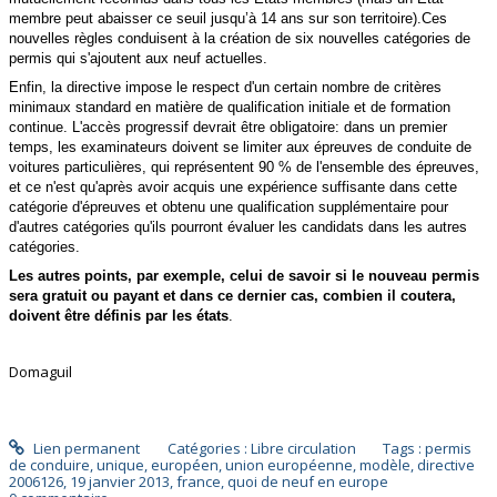
membre peut abaisser ce seuil jusqu’à 14 ans sur son territoire).Ces
nouvelles règles conduisent à la création de six nouvelles catégories de
permis qui s'ajoutent aux neuf actuelles.
Enfin, la directive impose le respect d'un certain nombre de critères
minimaux standard en matière de qualification initiale et de formation
continue. L'accès progressif devrait être obligatoire: dans un premier
temps, les examinateurs doivent se limiter aux épreuves de conduite de
voitures particulières, qui représentent 90 % de l'ensemble des épreuves,
et ce n'est qu'après avoir acquis une expérience suffisante dans cette
catégorie d'épreuves et obtenu une qualification supplémentaire pour
d'autres catégories qu'ils pourront évaluer les candidats dans les autres
catégories.
Les autres points, par exemple, celui de savoir si le nouveau permis
sera gratuit ou payant et dans ce dernier cas, combien il coutera,
doivent être définis par les états
.
Domaguil
Lien permanent
Catégories :
Libre circulation
Tags :
permis
de conduire
,
unique
,
européen
,
union européenne
,
modèle
,
directive
2006126
,
19 janvier 2013
,
france
,
quoi de neuf en europe