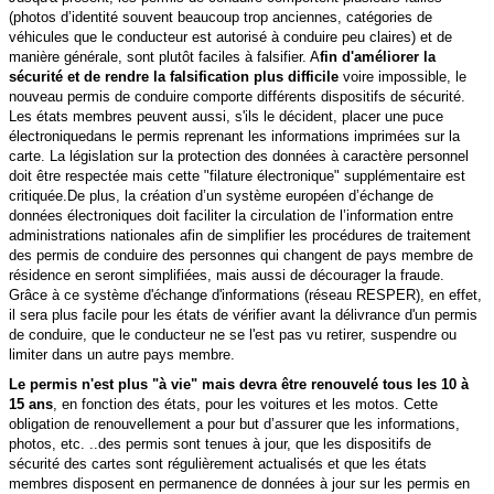
(photos d’identité souvent beaucoup trop anciennes, catégories de
véhicules que le conducteur est autorisé à conduire peu claires) et de
manière générale, sont plutôt faciles à falsifier.
A
fin d'améliorer la
sécurité et de rendre la falsification plus difficile
voire impossible, le
nouveau permis de conduire comporte différents dispositifs de sécurité.
L
es états membres peuvent aussi, s'ils le décident, placer une
puce
électronique
dans le permis reprenant les informations imprimées sur la
carte. La législation sur la protection des données à
caractère personnel
doit être respectée mais cette "filature électronique" supplémentaire est
critiquée.
De plus, la création d’un système européen d’échange de
données électroniques doit faciliter la circulation de l’information entre
administrations nationales afin de simplifier les procédures de traitement
des permis de conduire des personnes qui changent de pays membre de
résidence en seront simplifiées, mais aussi de décourager la fraude.
Grâce à ce système d'échange d'informations (réseau RESPER), en effet,
il sera plus facile pour les états de vérifier avant la délivrance d'un permis
de conduire, que le conducteur ne se l'est pas vu retirer, suspendre ou
limiter dans un autre pays membre.
Le permis n'est plus "à vie" mais devra être renouvelé tous les 10 à
15 ans
, en fonction des états, pour les voitures et les motos. Cette
obligation de renouvellement a pour but d’assurer que les informations,
photos, etc. ..des
permis sont tenues à jour, que les dispositifs de
sécurité des cartes sont régulièrement actualisés et que les états
membres disposent en
permanence de données à jour sur les permis en