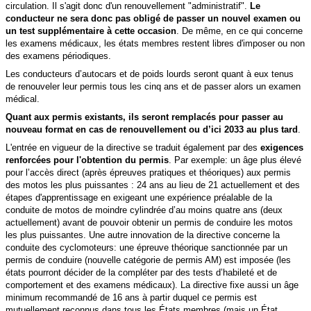
circulation. Il s'agit donc d'un renouvellement "administratif".
Le
conducteur ne sera donc pas obligé de passer un nouvel examen ou
un test
supplémentaire à cette occasion
. De même, en ce qui concerne
les examens médicaux, les états membres restent libres d'imposer ou non
des examens périodiques.
Les conducteurs d’autocars et de poids lourds seront quant à eux tenus
de renouveler leur permis tous les cinq ans et de passer alors un examen
médical.
Quant aux permis existants, ils seront remplacés pour
passer au
nouveau format en cas de renouvellement ou d’ici 2033 au plus tard
.
L'entrée en vigueur de la directive se traduit également par des
exigences
renforcées pour l'obtention du permis
. Par exemple: un âge plus élevé
pour l’accès direct (après épreuves pratiques et théoriques) aux
permis
des motos les plus puissantes : 24 ans au lieu de 21 actuellement et des
étapes d'apprentissage en exigeant une expérience préalable de la
conduite de motos de moindre cylindrée d’au moins quatre ans (deux
actuellement) avant de pouvoir obtenir un permis de conduire les motos
les plus puissantes.
Une autre innovation de la directive concerne la
conduite des cyclomoteurs: une épreuve théorique sanctionnée par un
permis de conduire (
nouvelle catégorie de permis AM)
est imposée (les
états pourront décider de la compléter par des tests d’habileté et de
comportement et des examens médicaux). La directive fixe aussi un âge
minimum recommandé de 16 ans à partir duquel ce permis est
mutuellement reconnus dans tous les États membres (mais un État