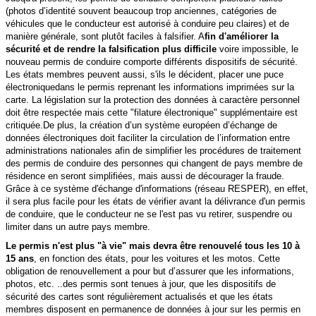
(photos d’identité souvent beaucoup trop anciennes, catégories de
véhicules que le conducteur est autorisé à conduire peu claires) et de
manière générale, sont plutôt faciles à falsifier.
A
fin d'améliorer la
sécurité et de rendre la falsification plus difficile
voire impossible, le
nouveau permis de conduire comporte différents dispositifs de sécurité.
L
es états membres peuvent aussi, s'ils le décident, placer une
puce
électronique
dans le permis reprenant les informations imprimées sur la
carte. La législation sur la protection des données à
caractère personnel
doit être respectée mais cette "filature électronique" supplémentaire est
critiquée.
De plus, la création d’un système européen d’échange de
données électroniques doit faciliter la circulation de l’information entre
administrations nationales afin de simplifier les procédures de traitement
des permis de conduire des personnes qui changent de pays membre de
résidence en seront simplifiées, mais aussi de décourager la fraude.
Grâce à ce système d'échange d'informations (réseau RESPER), en effet,
il sera plus facile pour les états de vérifier avant la délivrance d'un permis
de conduire, que le conducteur ne se l'est pas vu retirer, suspendre ou
limiter dans un autre pays membre.
Le permis n'est plus "à vie" mais devra être renouvelé tous les 10 à
15 ans
, en fonction des états, pour les voitures et les motos. Cette
obligation de renouvellement a pour but d’assurer que les informations,
photos, etc. ..des
permis sont tenues à jour, que les dispositifs de
sécurité des cartes sont régulièrement actualisés et que les états
membres disposent en
permanence de données à jour sur les permis en