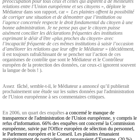
préoccupation pour tous ceux et celles qui aspirent à de meilleures
relations entre l’Union européenne et ses citoyens
», déplore le
Médiateur dans son rapport, car «
Les plaintes offrent la possibilité
de corriger une situation et de démontrer que l’institution ou
l’agence concernée respecte le droit fondamental du citoyen à une
bonne administration. Je ne pense pas que le citoyen puisse
aisément concilier les déclarations fréquentes des institutions
exprimant le désir d’être «plus proches du citoyen
»
avec
l’incapacité fréquente de ces mêmes institutions à saisir l’occasion
d’améliorer les relations que leur offre le Médiateur
» (décidément,
il est toujours rafraîchissant de se pencher sur l’action de ces
organismes de contrôle que sont le Médiateur et le Contrôleur
européen de la protection des données, car ceux-ci ignorent souvent
la langue de bois ! ).
Assez
fâché, semble-t-il, le Médiateur a annoncé qu’il publierait
prochainement une étude sur les suites données par l'administration
de l'Union européenne à ses commentaires critiques.
En 2006, un quart des enquêtes
a concerné le manque de
transparence de l'administration de l'Union européenne, y compris le
refus d'information. 66% des enquêtes ont concerné la Commission
européenne, suivie par l'Office européen de sélection du personnel,
le Parlement européen et le Conseil. Les plaintes émanaient
majoritairement de particuliers,
et provenaient d’Espagne
(20 %),