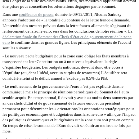
sera l’objet de la suite des discussions. Enfin, des mesures d’application devront
être prises pour concrétiser les orientations dégagées par le Sommet.
Dans une
conférence de presse
, donnée le 09/12/2011, Nicolas Sarkozy
annonce l’adoption de « la totalité du contenu de la lettre franco-allemande.
L'ensemble des mesures prévues dans la lettre franco-allemande, s'agissant du
renforcement de la zone euro, sera dans les conclusions de notre réunion ». La
déclaration finale du Sommet des Chefs d’état et de gouvernement de la zone
euro
le confirme dans les grandes lignes. Les principaux éléments de l'accord
sont les suivants:
- Le nouveau pacte budgétaire pour la zone euro oblige les États membres à
transposer dans leur Constitution ou à un niveau équivalent. la règle
d’équilibre budgétaire. Les budgets nationaux devront donc être votés à
l’équilibre (ou, dans l’idéal, avec un surplus de ressources).L’équilibre sera
considéré atteint si le déficit annuel n’excède pas 0,5% du PIB.
- Le renforcement de la gouvernance de l’euro n’est pas explicité dans le
communiqué mais le principe de réunions périodiques du Sommet de l’euro
semble acquis. En temps normal, il devrait y avoir au moins deux sommets par
an
des chefs d'Etat et de gouvernement de la zone euro, et un président
permanent pour déterminer les « orientations les orientations stratégiques pour
les politiques économiques et budgétaires dans la zone euro » afin que l’impact
des politiques économiques et budgétaires sur la zone euro soit pris en compte.
En temps de crise, le sommet de l'Euro devrait se réunir au moins une fois par
mois.
-