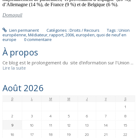
d’Allemagne (14 %), de France (9 %) et de Belgique (6 %).
Domaguil
Lien permanent
Catégories :
Droits / Recours
Tags :
Union
européenne
,
Médiateur
,
rapport
,
2006
,
européen
,
quoi de neuf en
europe
0
commentaire
À propos
Ce blog est le prolongement du site d'information sur l'Union ...
Lire la suite
Août 2026
D
L
M
M
J
V
S
1
2
3
4
5
6
7
8
9
10
11
12
13
14
15
16
17
18
19
20
21
22