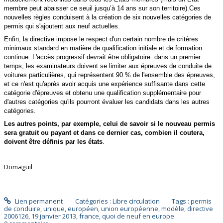
membre peut abaisser ce seuil jusqu’à 14 ans sur son territoire).Ces
nouvelles règles conduisent à la création de six nouvelles catégories de
permis qui s'ajoutent aux neuf actuelles.
Enfin, la directive impose le respect d'un certain nombre de critères
minimaux standard en matière de qualification initiale et de formation
continue. L'accès progressif devrait être obligatoire: dans un premier
temps, les examinateurs doivent se limiter aux épreuves de conduite de
voitures particulières, qui représentent 90 % de l'ensemble des épreuves,
et ce n'est qu'après avoir acquis une expérience suffisante dans cette
catégorie d'épreuves et obtenu une qualification supplémentaire pour
d'autres catégories qu'ils pourront évaluer les candidats dans les autres
catégories.
Les autres points, par exemple, celui de savoir si le nouveau permis
sera gratuit ou payant et dans ce dernier cas, combien il coutera,
doivent être définis par les états
.
Domaguil
Lien permanent
Catégories :
Libre circulation
Tags :
permis
de conduire
,
unique
,
européen
,
union européenne
,
modèle
,
directive
2006126
,
19 janvier 2013
,
france
,
quoi de neuf en europe