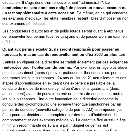
circulation. Il s'agit donc d'un renouvellement "administratif".
Le
conducteur ne sera donc pas obligé de passer un nouvel examen ou
un test
supplémentaire à cette occasion
. De même, en ce qui concerne
les examens médicaux, les états membres restent libres d'imposer ou non
des examens périodiques.
Les conducteurs d’autocars et de poids lourds seront quant à eux tenus
de renouveler leur permis tous les cinq ans et de passer alors un examen
médical.
Quant aux permis existants, ils seront remplacés pour
passer au
nouveau format en cas de renouvellement ou d’ici 2033 au plus tard
.
L'entrée en vigueur de la directive se traduit également par des
exigences
renforcées pour l'obtention du permis
. Par exemple: un âge plus élevé
pour l’accès direct (après épreuves pratiques et théoriques) aux
permis
des motos les plus puissantes : 24 ans au lieu de 21 actuellement et des
étapes d'apprentissage en exigeant une expérience préalable de la
conduite de motos de moindre cylindrée d’au moins quatre ans (deux
actuellement) avant de pouvoir obtenir un permis de conduire les motos
les plus puissantes.
Une autre innovation de la directive concerne la
conduite des cyclomoteurs: une épreuve théorique sanctionnée par un
permis de conduire (
nouvelle catégorie de permis AM)
est imposée (les
états pourront décider de la compléter par des tests d’habileté et de
comportement et des examens médicaux). La directive fixe aussi un âge
minimum recommandé de 16 ans à partir duquel ce permis est
mutuellement reconnus dans tous les États membres (mais un État