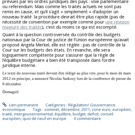
prévues par les ordres juridiques des pays : voie parlementaire
ou referendum. Mais comme les traités actuels ne sont pas
remis en cause, et qu’il s’agit « simplement » d’adopter un
nouveau traité la procédure devrait être plus rapide (pas de
nécessité de convention par exemple comme pour
une révision
majeure des traités
), c’est du moins ce qui est escompté.
Quant à la question controversée du contrôle des budgets
nationaux par la Cour de justice de l’Union européenne qu’avait
proposé Angela Merkel, elle est réglée : pas de contrôle de la
Cour sur les budgets des états. En revanche, elle sera
logiquement compétente pour s’assurer que la règle de
l’équilibre budgétaire a bien été transposée dans l’ordre
juridique interne.
Le texte du nouveau traité devrait être rédigé au plus vite, pour le mois de mars
2012 en principe, a annoncé Nicolas Sarkozy lors de la conférence de presse du
9 décembre.
Domaguil
Lien permanent
Catégories :
Régulation/ Gouvernance
économique
Tags :
sommet
,
décembre
,
2011
,
zone euro
,
européen
,
traité
,
intergouvernemental
,
équilibre
,
budget
,
deficit
,
conseil
européen
,
quoi de neuf en europe
0
commentaire