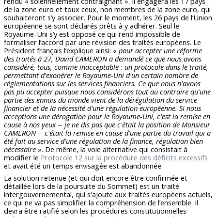
rendu « solennellement contraignant ». Il engagera les 17 pays
de la zone euro et toux ceux, non membres de la zone euro, qui
souhaiteront s’y associer. Pour le moment, les 26 pays de l’Union
européenne se sont déclarés prêts à y adhérer. Seul le
Royaume-Uni s’y est opposé ce qui rend impossible de
formaliser l’accord par une révision des traités européens. Le
Président français l’explique ainsi: «
pour accepter une réforme
des traités à 27, David CAMERON a demandé ce que nous avons
considéré, tous, comme inacceptable : un protocole dans le traité,
permettant d'exonérer le Royaume-Uni d'un certain nombre de
réglementations sur les services financiers. Ce que nous n'avons
pas pu accepter puisque nous considérons tout au contraire qu'une
partie des ennuis du monde vient de la dérégulation du service
financier et de la nécessité d'une régulation européenne. Si nous
acceptions une dérogation pour le Royaume-Uni, c'est la remise en
cause à nos yeux -- je ne dis pas que c'était la position de Monsieur
CAMERON -- c'était la remise en cause d'une partie du travail qui a
été fait au service d'une régulation de la finance, régulation bien
nécessaire
». De même, la voie alternative qui consistait à
modifier le
Protocole 12 sur la procédure des déficits excessifs
et avait été un temps envisagée est abandonnée.
La solution retenue (et qui doit encore être confirmée et
détaillée lors de la poursuite du Sommet) est un traité
intergouvernemental, qui s'ajoute aux traités européens actuels,
ce qui ne va pas simplifier la compréhension de l’ensemble. Il
devra être ratifié selon les procédures constitutionnelles