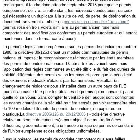
trechniques: il faudra donc attendre septembre 2013 pour que le permis
européen soit délivré. En attendant, les nouveaux conducteurs, ou ceux
qui nécessitent un duplicata à la suite de vol, de perte, de détérioration du
document, se verront attribuer
un
permis selon un modèle "transitoire"
(permis rose en trois volets similaire au permis ancien rose mais
comportant des modifications conformes au permis européen et qui seront
maintenues dans le format carte à puce).
La première législation européennne sur les permis de conduire remonte à
1980: la directive 80/1263 créait un modèle communautaire de permis
national et imposait la reconnaissance réciproque par les états membres
des permis de conduire nationaux. D'autres textes avaient suivi mais
l'application des règles communes avait été difficile du fait des durées de
validité différentes des permis selon les pays et parce que la périodicité
des examens médicaux n'étaient pas harmonisées. Résultat: un
changement de résidence pour s'installer dans un autre pays de l'UE
tournait au casse-tête pour les titulaires de permis qui ne savaient pas à
quelle loi se vouer. Sans compter le véritable défi auquel sont confrontés
les agents chargés de la sécurité routière sensés pouvoir
reconnaître
plus
de 100 modèles différents de permis de conduire, en papier ou en
plastique.
La
directive 2006/126 du 20/12/2006
( «troisième directive
relative au permis de conduire»)a pour objectif de mettre fin à ces
difficultés, grâce notamment, à un
modèle unique de permis de conduire
de l'Union européenne et des obligations uniformisées
.
Jusqu'à présent, les permis de conduire comportent plusieurs failles