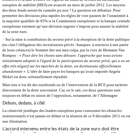
européen de stabilité (MES)
est avancée au mois de juillet 2012. Les moyens
des deux fonds seront-ils cumulés pu non ? La question est débattue. Pour
permettre des décisions plus rapides les règles de vote passent de l’unanimité à
la majorité qualifiée de 85% si la Commission européenne et la banque centrale
européenne estiment qu’une décision urgente s’impose pour assurer la stabilité
de la zone euro.
-
Sur la mise à contribution du secteur privé à la résorption de la dette publique
(en clair l’obligation des investisseurs privés –banques- à renoncer à une partie
de leurs créances) le Sommet fait son mea culpa, par la voix de Hermann Van
Rompuy : «
Pour dire les choses sans détours: l'approche que nous avions
initialement adoptée à l'égard de la
participation du secteur privé, qui a eu un
effet très négatif sur les marchés de la dette, est
dorénavant officiellement
abandonnée
». L’idée de faire payer les banques qu’avait imposée Angela
Mekel est donc solennellement répudiée.
Mais rien n’est dit des eurobonds ou de l’intervention de la BCE pour racheter
directement de la dette souveraine. Car, on le sait, ces deux questions sont
toujours en débat en raison de l’opposition, notamment, de l’Allemagne.
Dehors, dedans, à côté
La créativité juridique des leaders européens pour contourner les obstacles
institutionnels n’est jamais en défaut et la réunion de ce 9 décembre 2011 en est
une illustration.
L’accord intervenu entre les états de la zone euro doit être