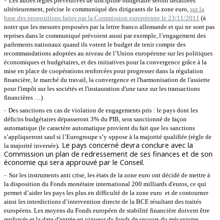
Les autres règles préventives de discipline budgétaire seront détaillées
ultérieurement, précise le communiqué des dirigeants de la zone euro,
sur la
base des propositions faites par la Commission européenne le 23/11/2011
(à
noter que les mesures proposées par la lettre franco allemande et qui ne sont pas
reprises dans le communiqué prévoient aussi par exemple, l’engagement des
parlements nationaux quand ils votent le budget de tenir compte des
recommandations adoptées au niveau de l’Union européenne sur les politiques
économiques et budgétaires, et des initiatives pour la convergence grâce à la
mise en place de coopérations renforcées pour progresser dans
la régulation
financière, le marché du travail, la convergence et l'harmonisation de l'assiette
pour l'impôt sur les sociétés et l'instauration d'une taxe sur les transactions
financières …)
-
Des sanctions en cas de violation de engagements pris : le pays dont les
déficits budgétaires dépasseront 3% du PIB, sera sanctionné de façon
automatique (le caractère automatique provient du fait que les sanctions
s’appliqueront sauf si l’Eurogroupe s’y oppose à la majorité qualifiée (règle de
.
Le pays concerné devra conclure avec la
la majorité inversée)
Commission un plan de redressement de ses finances et de son
économie qui sera approuvé par le Conseil.
-
Sur les instruments anti crise, les états de la zone euro ont décidé de mettre à
la disposition du Fonds monétaire international 200 milliards d'euros, ce qui
permet d’aider les pays les plus en difficulté de la zone euro et de contourner
ainsi les interdictions d’intervention directe de la BCE résultant des traités
européens. Les moyens du Fonds européen de stabilité financière doivent être
renforcés et
la date d'entrée en vigueur du fonds de secours du mécanisme