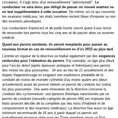
circulation. Il s'agit donc d'un renouvellement "administratif".
Le
conducteur ne sera donc pas obligé de passer un nouvel examen ou
un test
supplémentaire à cette occasion
. De même, en ce qui concerne
les examens médicaux, les états membres restent libres d'imposer ou non
des examens périodiques.
Les conducteurs d’autocars et de poids lourds seront quant à eux tenus
de renouveler leur permis tous les cinq ans et de passer alors un examen
médical.
Quant aux permis existants, ils seront remplacés pour
passer au
nouveau format en cas de renouvellement ou d’ici 2033 au plus tard
.
L'entrée en vigueur de la directive se traduit également par des
exigences
renforcées pour l'obtention du permis
. Par exemple: un âge plus élevé
pour l’accès direct (après épreuves pratiques et théoriques) aux
permis
des motos les plus puissantes : 24 ans au lieu de 21 actuellement et des
étapes d'apprentissage en exigeant une expérience préalable de la
conduite de motos de moindre cylindrée d’au moins quatre ans (deux
actuellement) avant de pouvoir obtenir un permis de conduire les motos
les plus puissantes.
Une autre innovation de la directive concerne la
conduite des cyclomoteurs: une épreuve théorique sanctionnée par un
permis de conduire (
nouvelle catégorie de permis AM)
est imposée (les
états pourront décider de la compléter par des tests d’habileté et de
comportement et des examens médicaux). La directive fixe aussi un âge
minimum recommandé de 16 ans à partir duquel ce permis est
mutuellement reconnus dans tous les États membres (mais un État