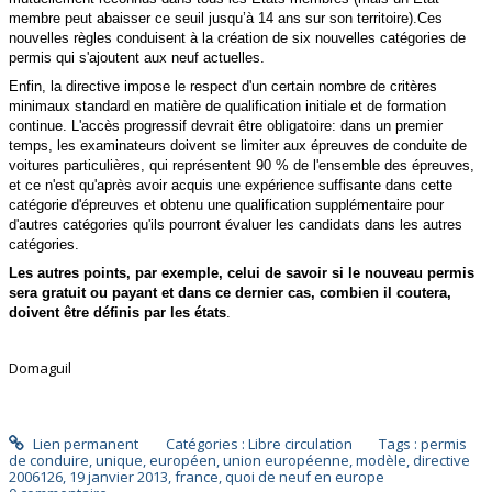
membre peut abaisser ce seuil jusqu’à 14 ans sur son territoire).Ces
nouvelles règles conduisent à la création de six nouvelles catégories de
permis qui s'ajoutent aux neuf actuelles.
Enfin, la directive impose le respect d'un certain nombre de critères
minimaux standard en matière de qualification initiale et de formation
continue. L'accès progressif devrait être obligatoire: dans un premier
temps, les examinateurs doivent se limiter aux épreuves de conduite de
voitures particulières, qui représentent 90 % de l'ensemble des épreuves,
et ce n'est qu'après avoir acquis une expérience suffisante dans cette
catégorie d'épreuves et obtenu une qualification supplémentaire pour
d'autres catégories qu'ils pourront évaluer les candidats dans les autres
catégories.
Les autres points, par exemple, celui de savoir si le nouveau permis
sera gratuit ou payant et dans ce dernier cas, combien il coutera,
doivent être définis par les états
.
Domaguil
Lien permanent
Catégories :
Libre circulation
Tags :
permis
de conduire
,
unique
,
européen
,
union européenne
,
modèle
,
directive
2006126
,
19 janvier 2013
,
france
,
quoi de neuf en europe