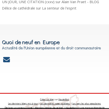
UN JOUR, UNE CITATION (cxxv)
sur
Alain Van Praet - BLOG
Délice de cathédrale
sur
La senteur de l'esprit
Quoi de neuf en Europe
Actualité de l'Union européenne et du droit communautaire
Créer un blog
sur
Hautetfort
Les derniers blogs mis à jour
|
Les dernières notes publiées
|
Les tags les plus populaires
Déclarer un contenu illicite
|
Mentions légales de ce blog
|
Hautetfort
est une marque déposée de