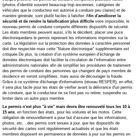
(photos d’identité souvent beaucoup trop anciennes, catégories de
véhicules que le conducteur est autorisé à conduire peu claires) et de
manière générale, sont plutôt faciles à falsifier.
A
fin d'améliorer la
sécurité et de rendre la falsification plus difficile
voire impossible, le
nouveau permis de conduire comporte différents dispositifs de sécurité.
L
es états membres peuvent aussi, s'ils le décident, placer une
puce
électronique
dans le permis reprenant les informations imprimées sur la
carte. La législation sur la protection des données à
caractère personnel
doit être respectée mais cette "filature électronique" supplémentaire est
critiquée.
De plus, la création d’un système européen d’échange de
données électroniques doit faciliter la circulation de l’information entre
administrations nationales afin de simplifier les procédures de traitement
des permis de conduire des personnes qui changent de pays membre de
résidence en seront simplifiées, mais aussi de décourager la fraude.
Grâce à ce système d'échange d'informations (réseau RESPER), en effet,
il sera plus facile pour les états de vérifier avant la délivrance d'un permis
de conduire, que le conducteur ne se l'est pas vu retirer, suspendre ou
limiter dans un autre pays membre.
Le permis n'est plus "à vie" mais devra être renouvelé tous les 10 à
15 ans
, en fonction des états, pour les voitures et les motos. Cette
obligation de renouvellement a pour but d’assurer que les informations,
photos, etc. ..des
permis sont tenues à jour, que les dispositifs de
sécurité des cartes sont régulièrement actualisés et que les états
membres disposent en
permanence de données à jour sur les permis en