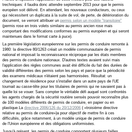
trechniques: il faudra donc attendre septembre 2013 pour que le permis
européen soit délivré. En attendant, les nouveaux conducteurs, ou ceux
qui nécessitent un duplicata à la suite de vol, de perte, de détérioration du
document, se verront attribuer
un
permis selon un modèle "transitoire"
(permis rose en trois volets similaire au permis ancien rose mais
comportant des modifications conformes au permis européen et qui seront
maintenues dans le format carte à puce).
La première législation européennne sur les permis de conduire remonte à
1980: la directive 80/1263 créait un modèle communautaire de permis
national et imposait la reconnaissance réciproque par les états membres
des permis de conduire nationaux. D'autres textes avaient suivi mais
l'application des règles communes avait été difficile du fait des durées de
validité différentes des permis selon les pays et parce que la périodicité
des examens médicaux n'étaient pas harmonisées. Résultat: un
changement de résidence pour s'installer dans un autre pays de l'UE
tournait au casse-tête pour les titulaires de permis qui ne savaient pas à
quelle loi se vouer. Sans compter le véritable défi auquel sont confrontés
les agents chargés de la sécurité routière sensés pouvoir
reconnaître
plus
de 100 modèles différents de permis de conduire, en papier ou en
plastique.
La
directive 2006/126 du 20/12/2006
( «troisième directive
relative au permis de conduire»)a pour objectif de mettre fin à ces
difficultés, grâce notamment, à un
modèle unique de permis de conduire
de l'Union européenne et des obligations uniformisées
.
Jusqu'à présent, les permis de conduire comportent plusieurs failles