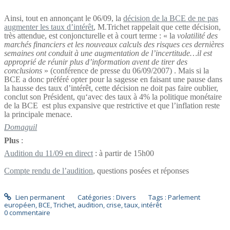
Ainsi, tout en annonçant le 06/09, la
décision de la BCE de ne pas
augmenter les taux d’intérêt
,
M.Trichet rappelait que cette décision,
très attendue, est conjoncturelle et à court terme : « la
volatilité des
marchés financiers et les nouveaux calculs des risques ces dernières
semaines ont conduit à une augmentation de l’incertitude…il est
approprié de réunir plus d’information avent de tirer des
conclusions
» (conférence de presse du 06/09/2007) . Mais si la
BCE a donc préféré opter pour la sagesse en faisant une pause dans
la hausse des taux d’intérêt, cette décision ne doit pas faire oublier,
conclut son Président, qu‘avec des taux à 4% la politique monétaire
de la BCE
est plus expansive que restrictive et que l’inflation reste
la principale menace.
Domaguil
Plus
:
Audition du 11/09 en direct
: à partir de 15h00
Compte rendu de l’audition
,
questions posées et réponses
Lien permanent
Catégories :
Divers
Tags :
Parlement
européen
,
BCE
,
Trichet
,
audition
,
crise
,
taux
,
intérêt
0
commentaire