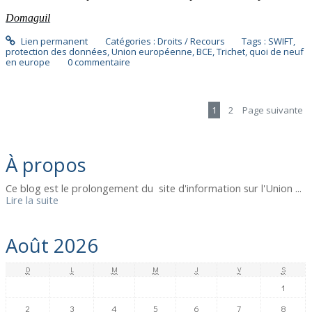
Domaguil
Lien permanent
Catégories :
Droits / Recours
Tags :
SWIFT
,
protection des données
,
Union européenne
,
BCE
,
Trichet
,
quoi de neuf
en europe
0
commentaire
1
2
Page suivante
À propos
Ce blog est le prolongement du site d'information sur l'Union ...
Lire la suite
Août 2026
D
L
M
M
J
V
S
1
2
3
4
5
6
7
8