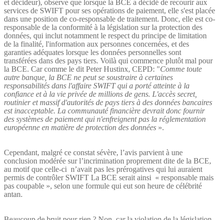
et décideur), observe que lorsque la BCE a décidé de recourir aux
services de SWIFT pour ses opérations de paiement, elle s'est placée
dans une position de co-responsable de traitement. Donc, elle est co-
responsable de la conformité à la législation sur la protection des
données, qui inclut notamment le respect du principe de limitation
de la finalité, l'information aux personnes concernées, et des
garanties adéquates lorsque les données personnelles sont
transférées dans des pays tiers. Voilà qui commence plutôt mal pour
la BCE. Car comme le dit Peter Hustinx, CEPD: "
Comme toute
autre banque, la BCE ne peut se soustraire à certaines
responsabilités dans l'affaire SWIFT qui a porté atteinte à la
confiance et à la vie privée de millions de gens. L'accès secret,
routinier et massif d'autorités de pays tiers à des données bancaires
est inacceptable. La communauté financière devrait donc fournir
des systèmes de paiement qui n'enfreignent pas la réglementation
européenne en matière de protection des données
».
Cependant, malgré ce constat sévère
,
l’avis parvient
à une
conclusion modérée s
ur l’incrimination proprement dite de la BCE,
au motif que celle-ci
n’avait pas les prérogatives qui lui auraient
permis de contrôler SWIFT
La BCE serait ainsi
« responsable mais
pas coupable », selon une formule qui eut son heure de célébrité
antan.
Beaucoup de bruit pour rien ? Non, car la violation de la législation