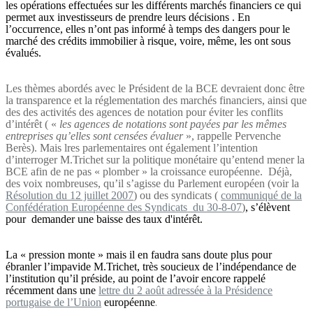
les opérations effectuées sur les différents marchés financiers ce qui
permet aux investisseurs de prendre leurs décisions . En
l’occurrence, elles n’ont pas informé à temps des dangers pour le
marché des crédits immobilier à risque, voire, même, les ont sous
évalués.
Les thèmes abordés avec le Président de la BCE devraient donc être
la transparence et la réglementation des marchés financiers, ainsi que
des des activités des agences de notation pour éviter les conflits
d’intérêt ( «
les agences de notations sont payées par les mêmes
entreprises qu’elles sont censées évaluer
», rappelle Pervenche
Berès). Mais lres parlementaires ont également l’intention
d’interroger M.Trichet sur la politique monétaire qu’entend mener la
BCE afin de ne pas « plomber » la croissance européenne.
Déjà,
des voix nombreuses, qu’il s’agisse du Parlement européen (voir la
Résolution du 12 juillet 2007
)
ou des syndicats (
communiqué de la
Confédération Européenne des Syndicats
du 30-8-07
)
, s’élèvent
pour
demander une baisse des taux d'intérêt.
La « pression monte » mais il en faudra sans doute plus pour
ébranler l’impavide M.Trichet,
très soucieux de l’indépendance de
l’institution qu’il préside, au point de l’avoir encore rappelé
récemment dans une
lettre du 2 août adressée à la Présidence
.
portugaise de l’Union
européenne