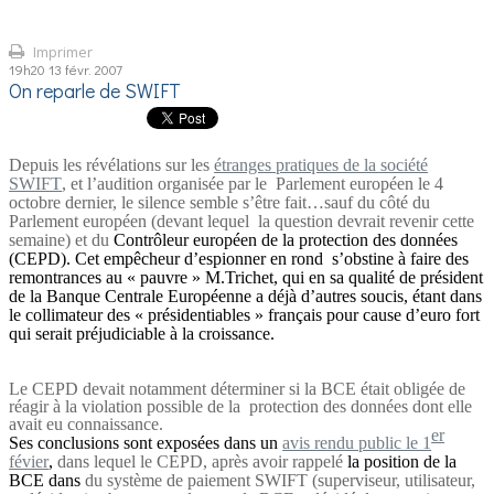
Imprimer
19h20
13
févr. 2007
On reparle de SWIFT
Depuis les révélations sur les
étranges pratiques de la société
SWIFT
,
et l’audition organisée par le
Parlement européen le 4
octobre dernier, le silence semble s’être fait…sauf du côté du
Parlement européen (devant lequel
la question devrait revenir cette
semaine) et du
Contrôleur européen de la protection des données
(CEPD). Cet empêcheur d’espionner en rond
s’obstine à faire des
remontrances au « pauvre » M.Trichet, qui en sa qualité de président
de la Banque Centrale Européenne a déjà d’autres soucis, étant dans
le collimateur des « présidentiables » français pour cause d’euro fort
qui serait préjudiciable à la croissance.
Le CEPD devait notamment déterminer si la BCE était obligée de
réagir à la violation possible de la
protection des données dont elle
avait eu connaissance.
er
Ses conclusions sont exposées dans un
avis rendu public le 1
févier
,
dans lequel le CEPD, après avoir rappelé
la position de la
BCE dans
du système de paiement SWIFT (superviseur, utilisateur,