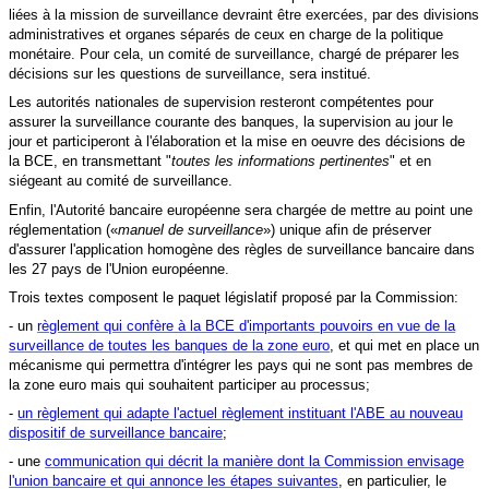
liées à la mission de surveillance devraint être exercées, par des divisions
administratives et organes séparés de ceux en charge de la politique
monétaire. Pour cela, un comité de surveillance, chargé de préparer les
décisions sur les questions de surveillance, sera institué.
Les autorités nationales de supervision resteront compétentes pour
assurer la surveillance courante des banques, la supervision au jour le
jour et participeront à l'élaboration et la mise en oeuvre des décisions de
la BCE, en transmettant
"
toutes les informations pertinentes
" et en
siégeant au comité de surveillance.
Enfin, l'Autorité bancaire européenne sera chargée de mettre au point une
réglementation («
manuel de surveillance
») unique afin de préserver
d'assurer l'application homogène des règles de surveillance bancaire
dans
les 27 pays de l'Union européenne.
Trois textes composent le paquet législatif proposé par la Commission:
- un
règlement qui confère à la BCE d'importants pouvoirs en vue de la
surveillance de toutes les banques de la zone euro
, et qui met en place un
mécanisme qui permettra d'intégrer les pays qui ne sont pas membres de
la zone euro mais qui souhaitent participer au processus;
-
un règlement qui adapte l'actuel règlement instituant l'ABE au nouveau
dispositif de surveillance bancaire
;
- une
communication qui décrit la manière dont la Commission envisage
l'union bancaire et qui annonce les étapes suivantes
, en particulier, le