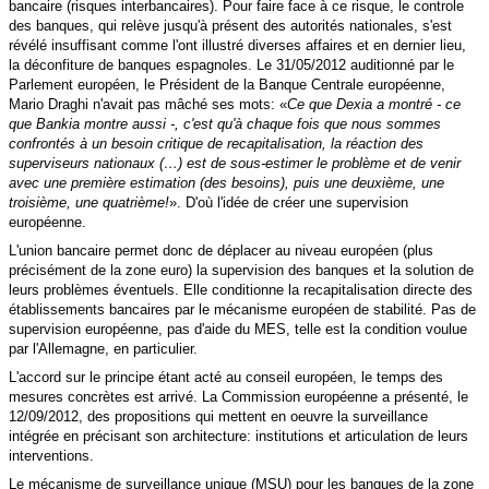
bancaire (risques interbancaires). Pour faire face à ce risque, le controle
des banques, qui relève jusqu'à présent des autorités nationales, s'est
révélé insuffisant comme l'ont illustré diverses affaires et en dernier lieu,
la déconfiture de banques espagnoles. Le 31/05/2012 auditionné par le
Parlement européen, le Président de la Banque Centrale européenne,
Mario Draghi n'avait pas mâché ses mots: «
Ce que Dexia a montré - ce
que Bankia montre aussi -, c'est qu'à chaque fois que nous sommes
confrontés à un besoin critique de recapitalisation, la réaction des
superviseurs nationaux (…) est de sous-estimer le problème et de venir
avec une première estimation (des besoins), puis une deuxième, une
troisième, une quatrième!
». D'où l'idée de créer une supervision
européenne.
L'union bancaire permet donc de déplacer au niveau européen (plus
précisément de la zone euro) la supervision des banques et la solution de
leurs problèmes éventuels. Elle conditionne la recapitalisation directe des
établissements bancaires par le mécanisme européen de stabilité. Pas de
supervision européenne, pas d'aide du MES, telle est la condition voulue
par l'Allemagne, en particulier.
L'accord sur le principe étant acté au conseil européen, le temps des
mesures concrètes est arrivé. La Commission européenne a présenté, le
12/09/2012, des propositions qui mettent en oeuvre la surveillance
intégrée en précisant son architecture: institutions et articulation de leurs
interventions.
Le mécanisme de surveillance unique (MSU) pour les banques de la zone