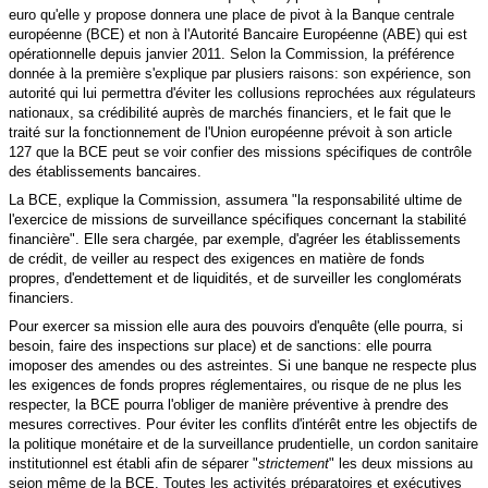
euro qu'elle y propose donnera une place de pivot à la Banque centrale
européenne (BCE) et non à l'Autorité Bancaire Européenne (ABE) qui est
opérationnelle depuis janvier 2011. Selon la Commission, la préférence
donnée à la première s'explique par plusiers raisons:
son expérience, son
autorité qui lui permettra d'éviter les collusions reprochées aux régulateurs
nationaux, sa crédibilité auprès de marchés financiers, et le fait que le
traité sur la fonctionnement de l'Union européenne prévoit à son article
127 que la BCE peut se voir confier des missions spécifiques de contrôle
des établissements bancaires.
La BCE, explique la Commission, assumera "la responsabilité ultime de
l'exercice de missions de surveillance spécifiques concernant la stabilité
financière". Elle sera chargée, par exemple, d'agréer les établissements
de crédit, de veiller au respect des exigences en matière de fonds
propres, d'endettement et de liquidités, et de surveiller les conglomérats
financiers.
Pour exercer sa mission elle aura des pouvoirs d'enquête (elle pourra, si
besoin, faire des inspections sur place) et de sanctions: elle pourra
imoposer des
amendes ou des astreintes.
Si une banque ne respecte plus
les exigences de fonds propres réglementaires, ou risque de ne plus les
respecter, la BCE pourra l'obliger de manière préventive à prendre des
mesures correctives. Pour éviter les conflits d'intérêt
entre les objectifs de
la politique monétaire et de
la surveillance prudentielle, un cordon sanitaire
institutionnel est établi afin de séparer "
strictement
" les deux missions au
seion même de la BCE. Toutes les activités préparatoires et exécutives