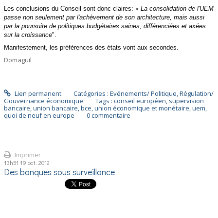
Les conclusions du Conseil sont donc claires: «
La consolidation de l'UEM
passe non seulement par l'achèvement de son architecture, mais
aussi
par la poursuite de politiques budgétaires saines, différenciées et axées
sur la croissance
".
Manifestement, les préférences des états vont aux secondes.
Domaguil
Lien permanent
Catégories :
Evénements/ Politique
,
Régulation/
Gouvernance économique
Tags :
conseil européen
,
supervision
bancaire
,
union bancaire
,
bce
,
union économique et monétaire
,
uem
,
quoi de neuf en europe
0
commentaire
Imprimer
13h51
19
oct. 2012
Des banques sous surveillance