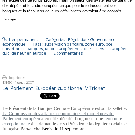
les exigences de fonds
propres, l'harmonisation des systèmes de garantie
des dépôts et le cadre européen unique pour le redressement des
banques et la résolution de leurs défaillances devraient être adoptés.
Domaguil
Lien permanent
Catégories :
Régulation/ Gouvernance
économique
Tags :
supervision bancaire
,
zone euro
,
bce
,
surveillance
,
banques
,
union européenne
,
accord
,
conseil européen
,
quoi de neuf en europe
2
commentaires
Imprimer
13h50
11
sept. 2007
Le Parlement Européen auditionne M.Trichet
Le Président de la Banque Centrale Européenne est sur la sellette.
La Commission des affaires économiques et monétaires
du
Parlement européen
a en effet décidé d’organiser une
rencontre
exceptionnelle
à la demande de sa Présidente la députée socialiste
française
Pervenche Berès, le 11 septembre.