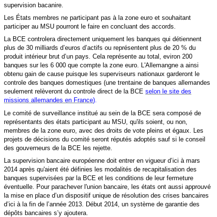
supervision bacanire.
Les États membres ne participant pas à la zone euro et souhaitant
participer au MSU pourront le faire en concluant des accords.
La BCE controlera directement uniquement les banques qui détiennent
plus de 30 milliards d’euros d’actifs ou représentent plus de 20 % du
produit intérieur brut d’un pays. Cela représente au total, eviron 200
banques sur les 6 000 que compte la zone euro. L'Allemangne a ainsi
obtenu gain de cause puisque les superviseurs nationaux garderont le
controle des banques domestiques (une trentaine de banques allemandes
seulement relèveront du controle direct de la BCE
selon le site des
missions allemandes en France
).
Le comité de surveillance institué au sein de la BCE sera composé de
représentants des états participant au MSU, qu'ils soient, ou non,
membres de la zone euro, avec des droits de vote pleins et égaux. Les
projets de décisions du comité seront réputés adoptés sauf si le conseil
des gouverneurs de la BCE les rejette.
La supervision bancaire européenne doit entrer en vigueur d’ici à mars
2014 après qu'aient été définies
les modalités de recapitalisation des
banques supervisées par la BCE et les conditions de leur fermeture
éventuelle. Pour parachever l'union bancaire, les états ont aussi approuvé
la mise en place d’un dispositif unique de résolution des
crises bancaires
d’ici à la fin de l’année 2013. Début 2014, un système de garantie des
dépôts bancaires s’y ajoutera.