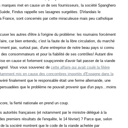
res marques met en cause un de ses fournisseurs, la société Spanghero
Suède, Findus rappelle ses lasagnes surgelées. D'irlandais le
 la France, sont concernés par cette miraculeuse mais peu catholique
ser les autres d'être à l'origine du problème: les roumains forcément
ire, car bien entendu, c'est la faute de la libre circulation, du marché
emment pas, surtout pas, d'une entreprise de notre beau pays si connu
des consommateurs et pour la fiabilité de ses contrôles! Autant dire
mise en cause et fortement soupçonnée d'avoir fait passer de la viande
pagnol. Vous vous souvenez de
cette affaire qui avait coulé la filière
récitamment mis en cause des concombres importés d'Espagne dans la
it avéré finalement que le responsable était une ferme allemande, une
 persuadées que le problème ne pouvait provenir que d'un pays...moins
core, la fierté nationale en prend un coup.
es autorités françaises (et notamment par le ministre délégué à la
s premiers résultats de l'enquête, le 14 février) ? Parce que, selon
x de la sociéré montrent que le code de la viande achetée par