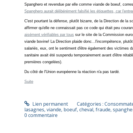
Spanghero et revendue par elle comme viande de boeuf, corres
Spanghero aurait délibérément falsifié les étiquettes, car l'entr
C'est pourtant la défense, plutôt bizarre, de la Direction de la
affirmer qu'elle ne connaissait pas ce code qui était peu couran
aisément vérifiables par tous
sur le site de la Commission europ
viande bovine! La Direction plaide donc...l'incompétence, plutôt
salariés, eux, ont le sentiment d'être également des victimes da
sanitaire avait été suspendu temporairement avant d'être rétabli
premières congelées).
Du côté de l'Union européenne la réaction n'a pas tardé.
Suite
Lien permanent
Catégories :
Consommateu
lasagnes
,
viande
,
boeuf
,
cheval
,
fraude
,
spanghe
0
commentaire