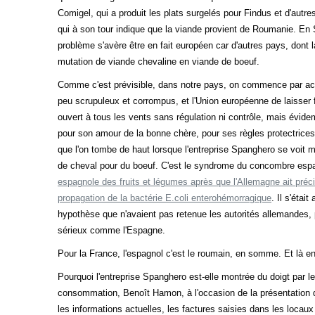
Comigel, qui a produit les plats surgelés pour Findus et d'aut
qui à son tour indique que la viande provient de Roumanie. En 
problème s'avère être en fait européen car d'autres pays, dont
mutation de viande chevaline en viande de boeuf.
Comme c'est prévisible, dans notre pays, on commence par accu
peu scrupuleux et corrompus, et l'Union européenne de laisser fa
ouvert à tous les vents sans régulation ni contrôle, mais évid
pour son amour de la bonne chère, pour ses règles protectrices 
que l'on tombe de haut lorsque l'entreprise Spanghero se voit 
de cheval pour du boeuf. C'est le syndrome du concombre es
espagnole des fruits et légumes après que l'Allemagne ait p
propagation de la bactérie E.coli enterohémorragique
. Il s'éta
hypothèse que n'avaient pas retenue les autorités allemandes,
sérieux comme l'Espagne.
Pour la France, l'espagnol c'est le roumain, en somme. Et là en
Pourquoi l'entreprise Spanghero est-elle montrée du doigt par l
consommation, Benoît Hamon, à l'occasion de la présentation de
les informations actuelles, les factures saisies dans les locau