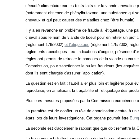
sécurité alimentaire car les tests faits sur la viande chevalin
(notamment absence de phénylbutazone, une substance qui sert à
chevaux et qui peut causer des maladies chez l'être humain).
Il y a en revanche un problème de fraude à l'étiquetage, une pa
cheval sous le nom de viande de boeuf pour en retirer un profit
(règlement 178/2002)
et l'étiquetage
(règlement 178/2002, règlem
règlements spécifiques : ex: indications d'origine, présence d'o
règles ont permis de retracer le parcours de la viande en cause
Commission, pour sanctionner le ou les fraudeurs (les enquête
dont ils sont chargés d'assurer l'application).
La question est en fait : faut-il aller plus loin et légiférer pour
reproduise, en améliorant la traçabilité et l'étiquetage des prod
Plusieurs mesures proposées par la Commission européenne ont
La première est de confier un rôle de coordination central à un
états lors de leurs investigations. Cet organe pourrait être
Euro
La seconde est d'accélérer le rapport que que doit remettre la
La troisième est d'effectuer une série de tests complémentaires