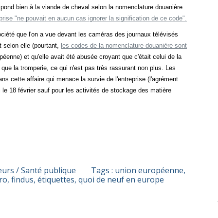
pond bien à la viande de cheval selon la nomenclature douanière.
eprise "ne pouvait en aucun cas ignorer la signification de ce code".
 société que l'on a vue devant les caméras des journaux télévisés
t selon elle (pourtant,
les codes de la nomenclature douanière sont
éenne) et qu'elle avait été abusée croyant que c'était celui de la
 que la tromperie, ce qui n'est pas très rassurant non plus. Les
ns cette affaire qui menace la survie de l'entreprise (l'agrément
 le 18 février sauf pour les activités de stockage des matière
rs / Santé publique
Tags :
union européenne
,
ro
,
findus
,
étiquettes
,
quoi de neuf en europe