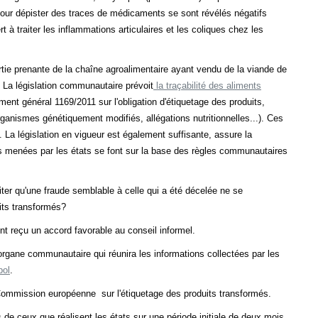
e pour dépister des traces de médicaments se sont révélés négatifs
 traiter les inflammations articulaires et les coliques chez les
rtie prenante de la chaîne agroalimentaire ayant vendu de la viande de
. La législation communautaire prévoit
la traçabilité des aliments
ent général 1169/2011 sur l'obligation d'étiquetage des produits,
rganismes génétiquement modifiés, allégations nutritionnelles...). Ces
. La législation en vigueur est également suffisante, assure la
s menées par les états se font sur la base des règles communautaires
 éviter qu'une fraude semblable à celle qui a été décelée ne se
uits transformés?
 reçu un accord favorable au conseil informel.
 organe communautaire qui réunira les informations collectées par les
pol
.
 Commission européenne sur l'étiquetage des produits transformés.
 de ceux que réalisent les états sur une période initiale de deux mois,