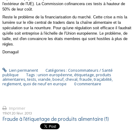
l'extérieur de l'UE). La Commission cofinancera ces tests à hauteur de
50% de leur coût.
Reste le problème de la financiarisation du marché. Cette crise a mis la
lumière sur le rôle central de traders dans la chaîne alimentaire et la
spéculation sur la nourriture. Pour qu'une régulation soit efficace il faudrait
qu'elle soit entreprise à l'échelle de l'Union européenne. Le problème, de
taille, est d'en convaincre les états membres qui sont hostiles à plus de
régles.
Domaguil
Lien permanent
Catégories :
Consommateurs / Santé
publique
Tags :
union européenne
,
étiquetage
,
produits
alimentaires
,
tests
,
viande
,
boeuf
,
cheval
,
fraude
,
traçabilité
,
reglement
,
quoi de neuf en europe
0
commentaire
Imprimer
11h01
20
févr. 2013
Fraude à l'étiquetage de produits alimentaire (1)