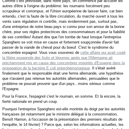
Comme c'est prévisible, dans notre pays, on commence par accuser les
autres d'être à l'origine du problème: les roumains forcément peu
scrupuleux et corrompus, et l'Union européenne de laisser faire, car bien
entendu, c'est la faute de la libre circulation, du marché ouvert à tous les
vents sans régulation ni contrôle, mais évidemment pas, surtout pas,
d'une entreprise de notre beau pays si connu pour son amour de la bonne
chère, pour ses règles protectrices des consommateurs et pour la fiabilité
de ses contrôles! Autant dire que l'on tombe de haut lorsque l'entreprise
Spanghero se voit mise en cause et fortement soupçonnée d'avoir fait
passer de la viande de cheval pour du boeuf. C'est le syndrome du
concombre espagnol. Vous vous souvenez de
cette affaire qui avait coulé
la filière espagnole des fruits et légumes après que l'Allemagne ait
précitamment mis en cause des concombres importés d'Espagne dans la
propagation de la bactérie E.coli enterohémorragique
. Il s'était avéré
finalement que le responsable était une ferme allemande, une hypothèse
que n'avaient pas retenue les autorités allemandes, persuadées que le
problème ne pouvait provenir que d'un pays...moins sérieux comme
l'Espagne.
Pour la France, l'espagnol c'est le roumain, en somme. Et là encore, la
fierté nationale en prend un coup.
Pourquoi l'entreprise Spanghero est-elle montrée du doigt par les autorités
françaises (et notamment par le ministre délégué à la consommation,
Benoît Hamon, à l'occasion de la présentation des premiers résultats de
l'enquête, le 14 février) ? Parce que, selon les informations actuelles, les