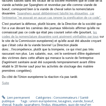
factures saisies dans les locaux de la sociéré montrent que le code de la
viande achetée par Spanghero et revendue par elle comme viande de
boeuf, correspond bien à la viande de cheval selon la nomenclature
douanière.
Spanghero aurait délibérément falsifié les étiquettes, car
l'entreprise "ne pouvait en aucun cas ignorer la signification de ce code".
C'est pourtant la défense, plutôt bizarre, de la Direction de la société que
l'on a vue devant les caméras des journaux télévisés affirmer qu'elle ne
connaissait pas ce code qui était peu courant selon elle (pourtant,
les
codes de la nomenclature douanière sont aisément vérifiables par tous
sur
le site de la Commission européenne) et qu'elle avait été abusée croyant
que c'était celui de la viande bovine! La Direction plaide
donc...l'incompétence, plutôt que la tromperie, ce qui n'est pas très
rassurant non plus. Les salariés, eux, ont le sentiment d'être également
des victimes dans cette affaire qui menace la survie de l'entreprise
(l'agrément sanitaire avait été suspendu temporairement avant d'être
rétabli le 18 février sauf pour les activités de stockage des matière
premières congelées).
Du côté de l'Union européenne la réaction n'a pas tardé.
Suite
Lien permanent
Catégories :
Consommateurs / Santé
publique
Tags :
union européenne
,
lasagnes
,
viande
,
boeuf
,
cheval
,
fraude
,
spanghero
,
findus
,
étiquettes
,
quoi de neuf en