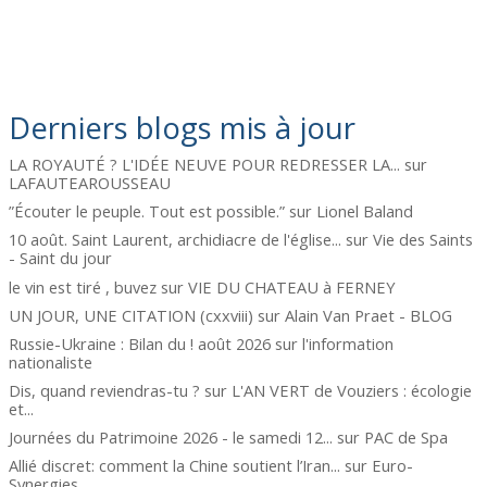
Derniers blogs mis à jour
LA ROYAUTÉ ? L'IDÉE NEUVE POUR REDRESSER LA...
sur
LAFAUTEAROUSSEAU
”Écouter le peuple. Tout est possible.”
sur
Lionel Baland
10 août. Saint Laurent, archidiacre de l'église...
sur
Vie des Saints
- Saint du jour
le vin est tiré , buvez
sur
VIE DU CHATEAU à FERNEY
UN JOUR, UNE CITATION (cxxviii)
sur
Alain Van Praet - BLOG
Russie-Ukraine : Bilan du ! août 2026
sur
l'information
nationaliste
Dis, quand reviendras-tu ?
sur
L'AN VERT de Vouziers : écologie
et...
Journées du Patrimoine 2026 - le samedi 12...
sur
PAC de Spa
Allié discret: comment la Chine soutient l’Iran...
sur
Euro-
Synergies