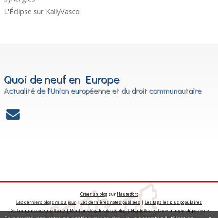
L'Éclipse
sur
KallyVasco
Quoi de neuf en Europe
Actualité de l'Union européenne et du droit communautaire
Créer un blog
sur
Hautetfort
Les derniers blogs mis à jour
|
Les dernières notes publiées
|
Les tags les plus populaires
Déclarer un contenu illicite
|
Mentions légales de ce blog
|
Hautetfort
est une marque déposée de