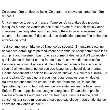
Ce pourrait être un titre de fable. Ce serait : le cheval qui prétendait être
du boeuf.
On commence à peine à mesurer l'ampleur du scandale des produits
fabriqués à base de viande de boeuf qui s'avère être en fait de la viande
chevaline. Les enquêtes en cours dans différents pays européens font
apparaître la complexité des circuits de distribution propice à la recherche
effrénée du profit.
Tout commence en Irlande où l'agence de sécurité alimentaire, s'étonne
de voir des hamburgers prétendument de viande de boeuf commercialisés
à un prix anormalement bas. Elle les soumet à des tests ADN qui révèlent
que la viande de boeuf est en fait du cheval, une viande moins chère.
L'enquête se poursuit et s'étend. Début février, l'agence britannique de
sécurité alimentaire annonce que des lasagnes au boeuf de la marque
Findus contiennent en fait de la viande de cheval, quelquefois à 100%. Le
sous-traitant Comigel, qui a produit les plats surgelés pour Findus et
d'autres marques met en cause un de ses fournisseurs, la société
Spanghero qui à son tour indique que la viande provient de Roumanie. En
Suède, Findus rappelle ses lasagnes surgelées. D'irlandais le problème
s'avère être en fait européen car d'autres pays, dont la France, sont
concernés par cette miraculeuse mais peu catholique mutation de viande
chevaline en viande de boeuf.