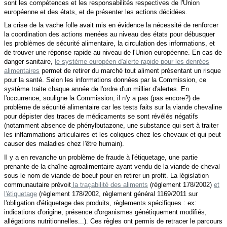
sont les compétences et les responsabilités respectives de l'Union
européenne et des états, et de présenter les actions décidées.
La crise de la vache folle avait mis en évidence la nécessité de renforcer
la coordination des actions menées au niveau des états pour débusquer
les problèmes de sécurité alimentaire, la circulation des informations, et
de trouver une réponse rapide au niveau de l'Union européenne. En cas de
danger sanitaire,
le système européen d'alerte rapide pour les denrées
alimentaires
permet de retirer du marché tout aliment présentant un risque
pour la santé. Selon les informations données par la Commission, ce
système traite chaque année de l'ordre d'un millier d'alertes. En
l'occurrence, souligne la Commission, il n'y a pas (pas encore?) de
problème de sécurité alimentaire car les tests faits sur la viande chevaline
pour dépister des traces de médicaments se sont révélés négatifs
(notamment absence de phénylbutazone, une substance qui sert à traiter
les inflammations articulaires et les coliques chez les chevaux et qui peut
causer des maladies chez l'être humain).
Il y a en revanche un problème de fraude à l'étiquetage, une partie
prenante de la chaîne agroalimentaire ayant vendu de la viande de cheval
sous le nom de viande de boeuf pour en retirer un profit. La législation
communautaire prévoit
la traçabilité des aliments
(règlement 178/2002)
et
l'étiquetage
(règlement 178/2002, règlement général 1169/2011 sur
l'obligation d'étiquetage des produits, règlements spécifiques : ex:
indications d'origine, présence d'organismes génétiquement modifiés,
allégations nutritionnelles...). Ces règles ont permis de retracer le parcours